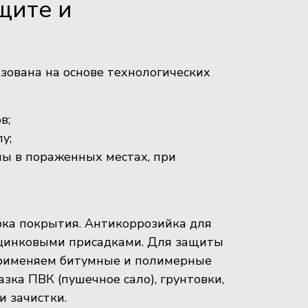
щите и
зована на основе технологических
в;
у;
ны в пораженных местах, при
рка покрытия. Антикоррозийка для
с цинковыми присадками. Для защиты
применяем битумные и полимерные
азка ПВК (пушечное сало), грунтовки,
и зачистки.