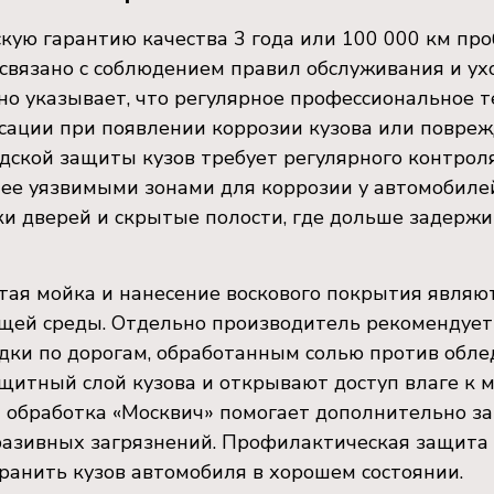
ую гарантию качества 3 года или 100 000 км пробе
связано с соблюдением правил обслуживания и ух
о указывает, что регулярное профессиональное т
сации при появлении коррозии кузова или повреж
одской защиты кузов требует регулярного контроля
ее уязвимыми зонами для коррозии у автомобилей
ки дверей и скрытые полости, где дольше задержи
астая мойка и нанесение воскового покрытия явля
ющей среды. Отдельно производитель рекоменду
здки по дорогам, обработанным солью против обл
итный слой кузова и открывают доступ влаге к м
 обработка «Москвич» помогает дополнительно за
бразивных загрязнений. Профилактическая защита
ранить кузов автомобиля в хорошем состоянии.