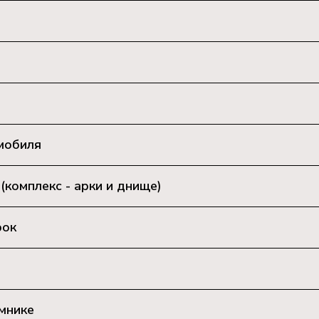
мобиля
комплекс - арки и днище)
рок
мнике